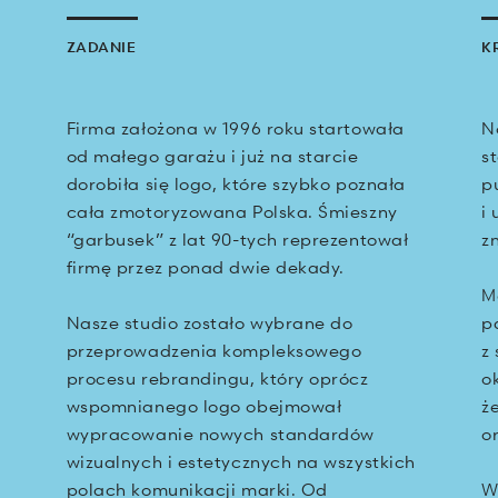
ZADANIE
K
Firma założona w 1996 roku startowała
N
od małego garażu i już na starcie
s
dorobiła się logo, które szybko poznała
p
cała zmotoryzowana Polska. Śmieszny
i
“garbusek” z lat 90-tych reprezentował
z
firmę przez ponad dwie dekady.
M
Nasze studio zostało wybrane do
p
przeprowadzenia kompleksowego
z
procesu rebrandingu, który oprócz
o
wspomnianego logo obejmował
ż
wypracowanie nowych standardów
o
wizualnych i estetycznych na wszystkich
polach komunikacji marki. Od
W