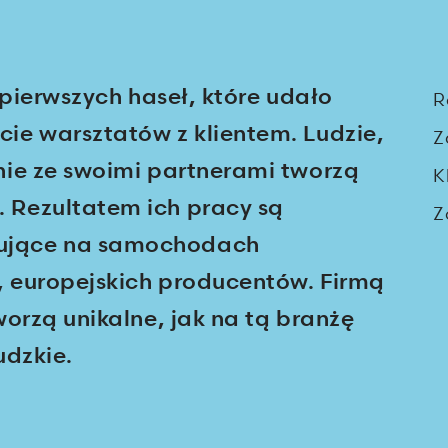
 pierwszych haseł, które udało
R
ie warsztatów z klientem. Ludzie,
Z
nie ze swoimi partnerami tworzą
K
 Rezultatem ich pracy są
Z
ujące na samochodach
 europejskich producentów. Firmą
worzą unikalne, jak na tą branżę
udzkie.