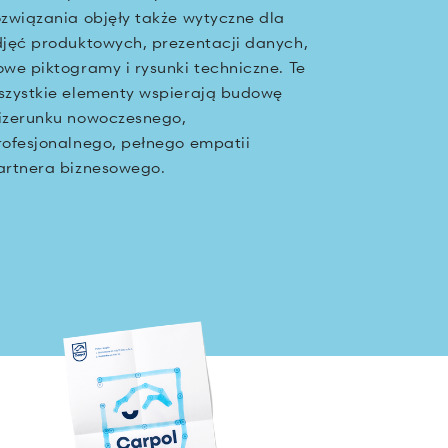
ozwiązania objęły także wytyczne dla
djęć produktowych, prezentacji danych,
owe piktogramy i rysunki techniczne. Te
szystkie elementy wspierają budowę
izerunku nowoczesnego,
rofesjonalnego, pełnego empatii
artnera biznesowego.