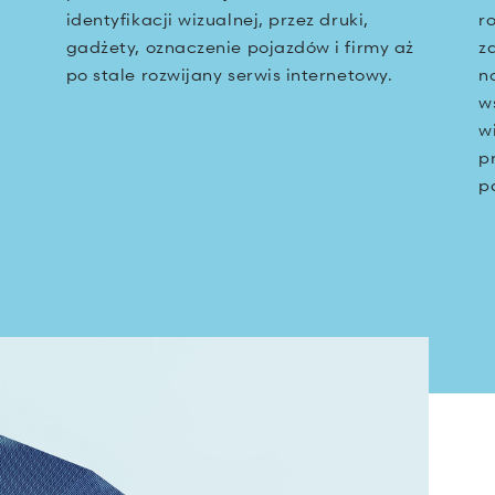
identyfikacji wizualnej, przez druki,
r
gadżety, oznaczenie pojazdów i firmy aż
z
po stale rozwijany serwis internetowy.
n
w
w
p
p