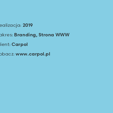
ealizacja:
2019
akres:
Branding
,
Strona WWW
lient:
Carpol
obacz:
www.carpol.pl