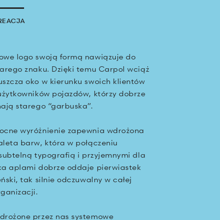
REACJA
owe logo swoją formą nawiązuje do
tarego znaku. Dzięki temu Carpol wciąż
uszcza oko w kierunku swoich klientów
 użytkowników pojazdów, którzy dobrze
nają starego “garbuska”.
ocne wyróżnienie zapewnia wdrożona
aleta barw, która w połączeniu
 subtelną typografią i przyjemnymi dla
ka aplami dobrze oddaje pierwiastek
eński, tak silnie odczuwalny w całej
rganizacji.
drożone przez nas systemowe